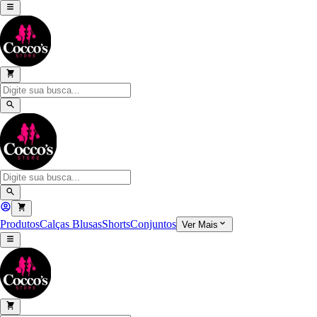
Produtos
Calças
Blusas
Shorts
Conjuntos
Ver Mais