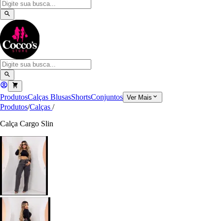
Produtos
Calças
Blusas
Shorts
Conjuntos
Ver Mais
Produtos
/
Calças
/
Calça Cargo Slin