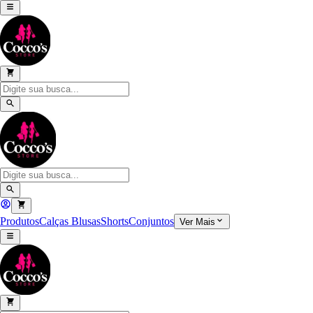
Produtos
Calças
Blusas
Shorts
Conjuntos
Ver Mais