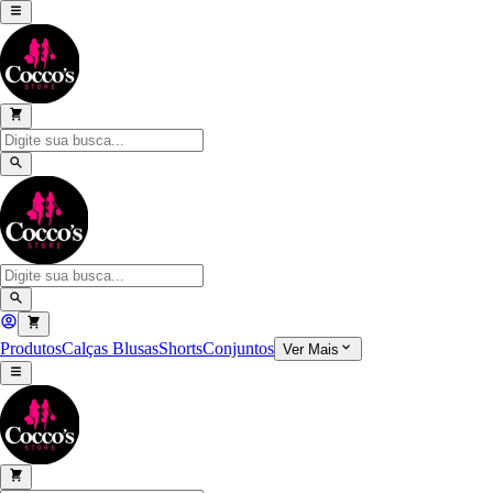
Produtos
Calças
Blusas
Shorts
Conjuntos
Ver Mais