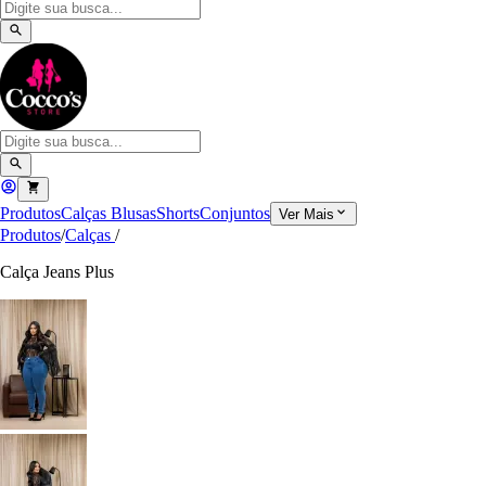
Produtos
Calças
Blusas
Shorts
Conjuntos
Ver Mais
Produtos
/
Calças
/
Calça Jeans Plus