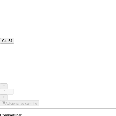
G4- 54
Adicionar ao carrinho
Compartilhar