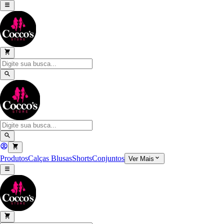
Produtos
Calças
Blusas
Shorts
Conjuntos
Ver Mais