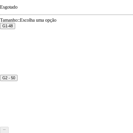
Esgotado
Tamanho:
:
Escolha uma opção
G1-48
G2 - 50