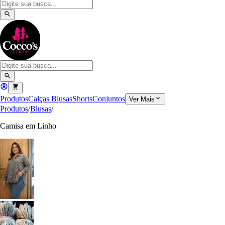
Produtos
Calças
Blusas
Shorts
Conjuntos
Ver Mais
Produtos
/
Blusas
/
Camisa em Linho