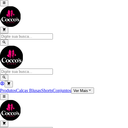
Produtos
Calças
Blusas
Shorts
Conjuntos
Ver Mais