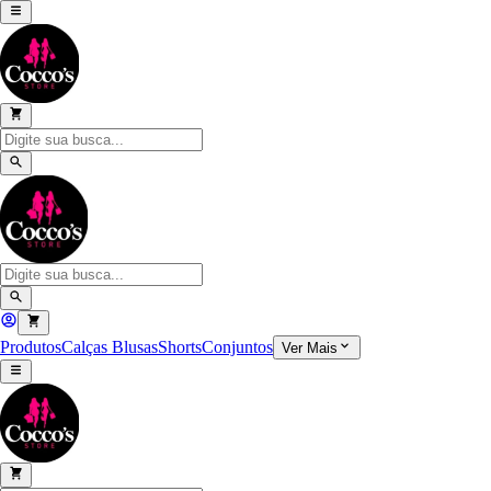
Produtos
Calças
Blusas
Shorts
Conjuntos
Ver Mais