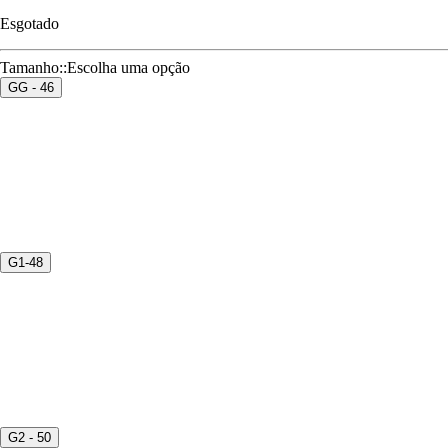
Esgotado
Tamanho:
:
Escolha uma opção
GG - 46
G1-48
G2 - 50