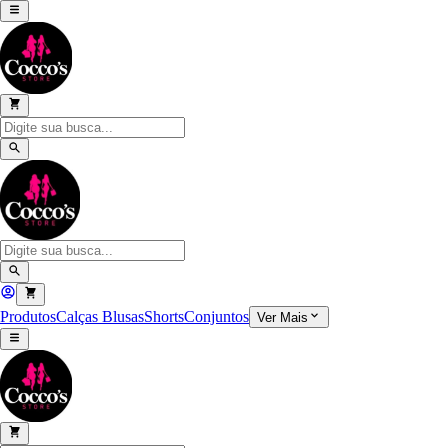
Produtos
Calças
Blusas
Shorts
Conjuntos
Ver Mais